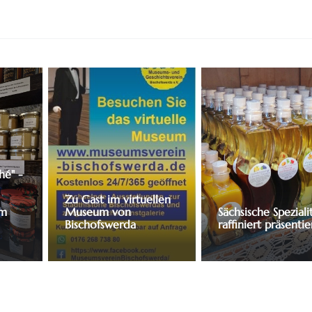
hé" -
Zu Gast im virtuellen
um
Museum von
Sächsische Speziali
Bischofswerda
raffiniert präsentie