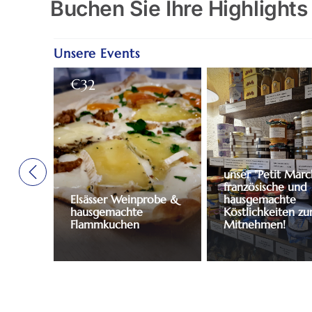
Buchen Sie Ihre Highlights
Unsere Events
€
32
unser "Petit Marc
französische und
Elsässer Weinprobe &
hausgemachte
hausgemachte
Köstlichkeiten z
Flammkuchen
Mitnehmen!