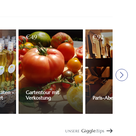
€
€
49
92
täten -
Gartentour mit
rt
Verkostung
Paris-Abend für 2
Giggle
.tips
UNSERE