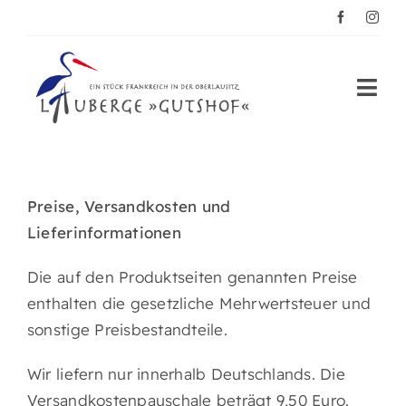
Zum
Musikgarten- Posaun
Inhalt
springen
Togg
Navi
La Boutique
Le Bonjour
Preise, Versandkosten und
Lieferinformationen
La Stub
Die auf den Produktseiten genannten Preise
Les Fleurs
enthalten die gesetzliche Mehrwertsteuer und
sonstige Preisbestandteile.
Kontakt
Wir liefern nur innerhalb Deutschlands. Die
Versandkostenpauschale beträgt 9,50 Euro.