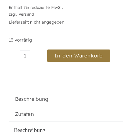
Enthält 7% reduzierte MwSt.
zzgl.
Versand
Lieferzeit: nicht angegeben
13 vorrätig
In den Warenkorb
Macarons
"Rustique"
bekannt
aus
St.
Beschreibung
Emilion
Menge
Zutaten
Beschreibung